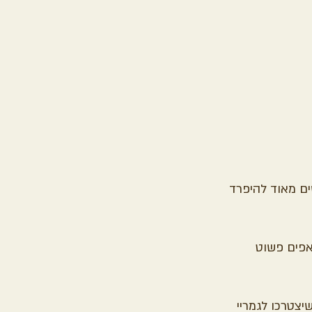
ם מאוד להיפרד 
פים פשוט 
צטרכו לגמריי 