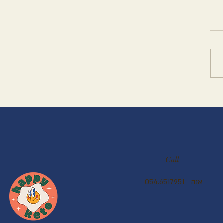
ונת פליאו הכי בקצרה
ר
Call
054.6517951 - אנה