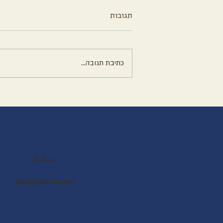
תגובות
כתיבת תגובה...
יתרונות התזונה הקטוגנית
Follow
@happyketoforme