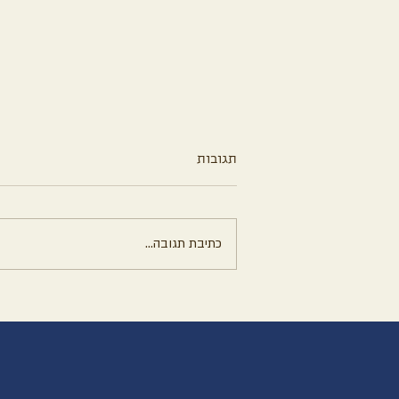
תגובות
כתיבת תגובה...
עוגת שוקולד עשירה ללא קמח
וללא סוכר