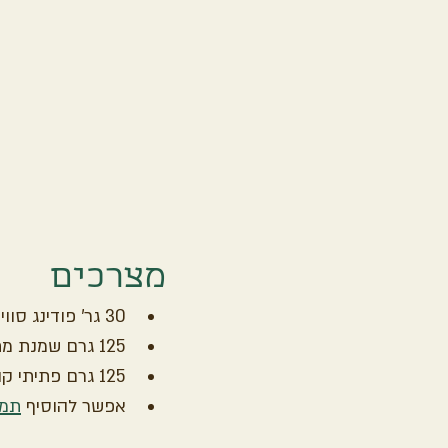
מצרכים
30 גר' פודינג סוויטנגו וניל, שוקולד או כרמל
125 גרם שמנת מתוקה %38 
125 גרם פתיתי קוקוס
אפשר להוסיף 
תמצ