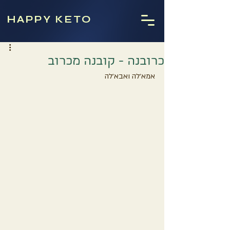
HAPPY KETO
כרובנה - קובנה מכרוב
אמא׳לה ואבא׳לה