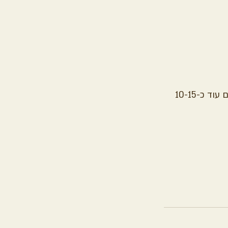
לאחר שהכרוב נצלה ומקבל צבע יפה, מכסים בנייר כסף, מורידים לתחתית התנור וצולים עוד כ-10-15 