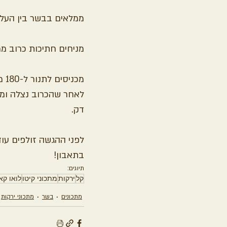
ממלאים בבשר בין העלי
מניחים חתיכות כרוב ממ
מכניסים לתנור ל-180 מעלות. זמן אפיה כ- 30 דקות.
דק.
לפני ההגשה זולפים עוד 
בתאבון!
תיוגים:
קל
ירקות
מתכוני קיטו
לואו קא
מתכונים
בשר
מתכוני ירקות