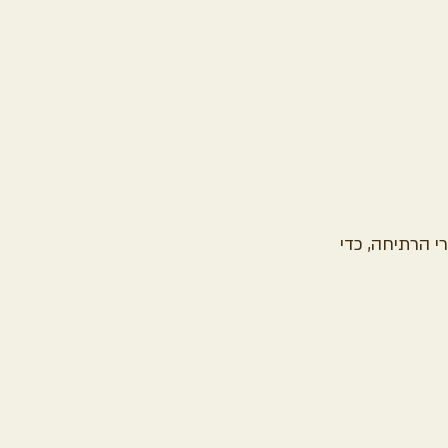
 גדול עם מים מלוחים ומבשלים כ- 5 דקות אחרי הרתיחה, כדי 