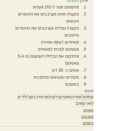
אופן ההכנה
מחממים תנור ל-170 מעלות
בקערה אחת מערבבים את החומרים 
היבשים
בקערה נפרדת מערבבים את החומרים 
הרטובים
מאחדים לעיסה אחידה
משמנים תבנית למאפינס
מחלקים את הבלילה לשקעים (כ-5-6 
מאפינס)
אופים כ- 25 דק׳
מקררים ומוציאים מהתבנית
בתאבון!
תיוגים:
צמחוני
אפיה
מאפים
ירקות
ארוחת בוקר
ילדים
לואו קארב
מאפים
מתכונים
קינוחים