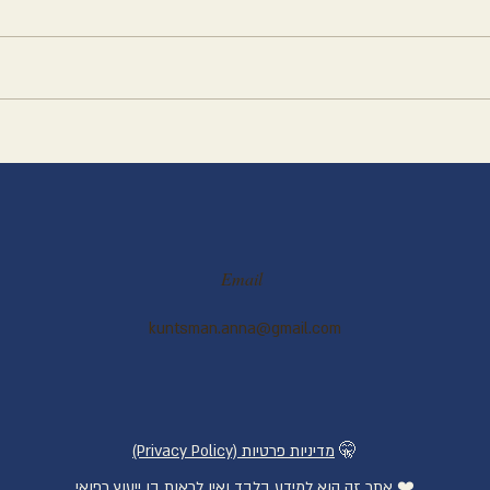
לחם כ
חטיף טוויקס קטוגני
Email
kuntsman.anna@gmail.com
🤫
(Privacy Policy) מדיניות פרטיות
❤️
אתר זה הוא למידע בלבד ואין לראות בו ייעוץ רפואי