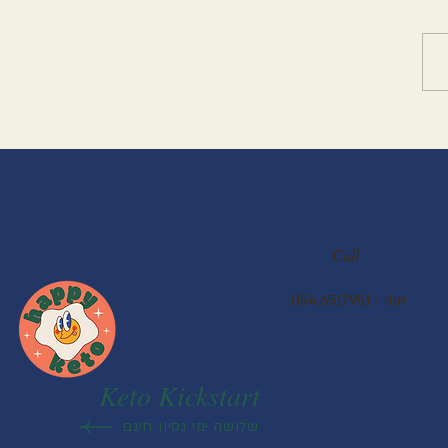
וסמת - פליאו
Call
054.6517951 - אנה
Keto Kickstart
שלושה ימי נסיון חינם