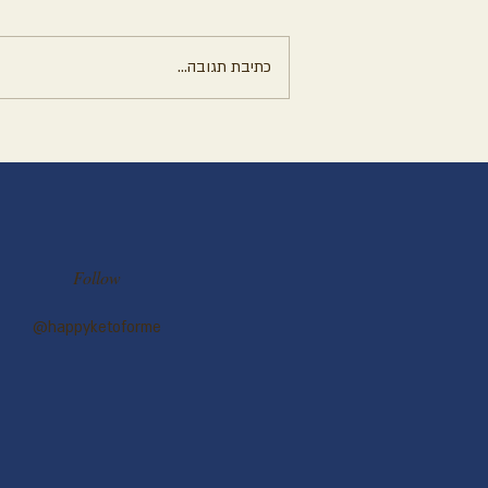
כתיבת תגובה...
עוגת שוקולד עשירה ללא קמח
וללא סוכר
Follow
@happyketoforme