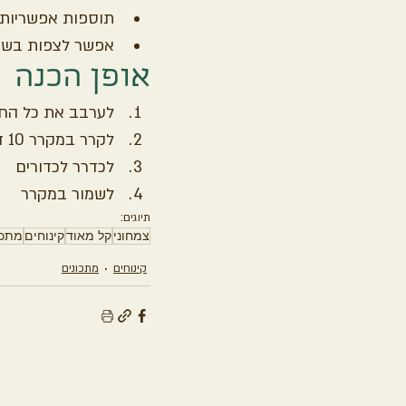
תוספות אפשריות: ק
אפשר לצפות בשוקולד 90% מומס (לכדרר כדורים ו
אופן הכנה
לערבב את כל החו
לקרר במקרר 10 דק
לכדרר לכדורים
לשמור במקרר
תיוגים:
צמחוני
קל מאוד
קינוחים
מתכו
קינוחים
מתכונים