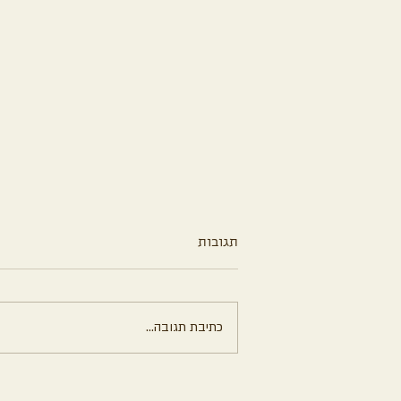
תגובות
כתיבת תגובה...
עוגת שוקולד עשירה ללא קמח
וללא סוכר