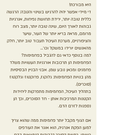
היא מבורכת! 
די מיידי אפשר יהיה להרגיש בשינוי והטבה: הרגשה 
כללית טובה יותר, ירידת תחושת נפיחות, אנרגיות 
גבוהות לאורך היום, שינה טובה יותר, מצב רוח 
מרומם, מראה בריא יותר של העור, שיער 
והציפורניים, מערכת העיכול תעבוד טוב יותר, חלק 
מהאנשים יורידו במשקל וכו׳...
למה בנוסף כדאי גם להגביל בפחמימות?
הפחמימות הן תרכובות אורגניות העשויות משלד 
פחמנים ומכאן נובע שמן. אבני הבניין הבסיסיות 
מהן בנויות הפחמימות: גלוקוז, פרוקטוז וגלקטוז 
(סוכרים).
בתהליך העיכול, הפחמימות מתפרקות ליחידות 
הקטנות המרכיבות אותן - חד הסוכרים, וכך הן 
נספגות לזרם הדם. 
אם הגוף מקבל יותר פחמימות ממה שהוא צריך 
למען הפקת אנרגיה, הוא אוגר את העודפים 
כשומן. כמויות הסוכר הגבוהות הנמצאות בדם 