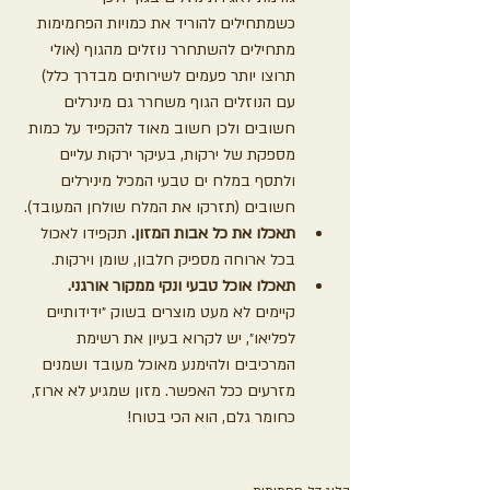
כשמתחילים להוריד את כמויות הפחמימות 
מתחילים להשתחרר נוזלים מהגוף (אולי 
תרוצו יותר פעמים לשירותים מבדרך כלל) 
עם הנוזלים הגוף משחרר גם מינרלים 
חשובים ולכן חשוב מאוד להקפיד על כמות 
מספקת של ירקות, בעיקר ירקות עליים 
ולתסף במלח ים טבעי המכיל מינירלים 
חשובים (תזרקו את המלח שולחן המעובד). 
תאכלו את כל אבות המזון.
 תקפידו לאכול 
בכל ארוחה מספיק חלבון, שומן וירקות.
תאכלו אוכל טבעי ונקי ממקור אורגני.
קיימים לא מעט מוצרים בשוק ״ידידותיים 
לפליאו״, יש לקרוא בעיון את רשימת 
המרכיבים ולהימנע מאוכל מעובד ושמנים 
מזרעים ככל האפשר. מזון שמגיע לא ארוז, 
כחומר גלם, הוא הכי בטוח!