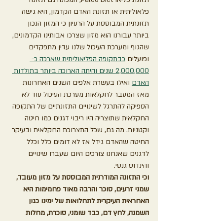
פלאוליתית או תזונת האדם הקדמון, היא גישה 
תזונתית המבוססת על הרעיון כי המזון הנכון 
ביותר עבורנו הוא מזון שצרכו אבותינו הקדמונים, 
שהגוף ומערכת העיכול שלנו עדין מתפקדים 
ופועלים 
כבתקופה הפליאוליתית שארכה כ- 
2,000,000 שנים והיתה הארוכה ביותר בתולדות 
האדם
 ואילו בעשרת אלפים השנים האחרונות 
מאז המעבר לחקלאות מערכת העיכול עוד לא 
הספיקה להתרגל לשינויים התזונתיים של התקופה 
החקלאית שתוצריה היו ריבוי דגנים כמו חיטה 
וקטניות. מה גם, שכל התצרוכת החקלאית ובעיקר 
החיטה שהאדם גידל אז לא דומים כלל וכלל 
לדגנים שאנחנו צורכים היום שעברו שינויים 
והינדוס גנטי.
וכי התזונה המודרנית המבוססת על מזון מעובד, 
שמני זרעים, סוכר והרבה מאוד פחמימות היא 
האחראית העיקרית לתחלואות של ימינו כגון 
השמנה, לחץ דם, כבד שומני, סוכרת, מחלות 