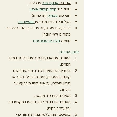
14 גרם 
אבקת אגר
 או ג׳לטין
800 מ״ל 
קרם קוקוס אורגני
חצי כוס 
ממתיק
 (אן פחות)
מקל וניל חצוי במרכז או
 תמצית וניל
3 גבעולים של זעתר או טימין ו-4 תרמילי הל 
פתוחים (לא חובה)
קמצוץ 
מלח ים טבעי עדין
אופן ההכנה
ממיסים את אבקת האגר או הג׳לטין במים 
הקרים.
בינתיים מחממים בסיר בינוני את הקרם 
קוקוס, הממתיק, תמצית הווניל, זעתר או 
טימין והמלח, על אש. בינונית כמעט עד 
רתיחה.
מסירים את הסיר מהאש.
מסננים את הנוזל לקערה (את המקלות וניל 
והזעתר זורקים).
מוסיפים את הג׳לטין בהדרגה תוך כדי 