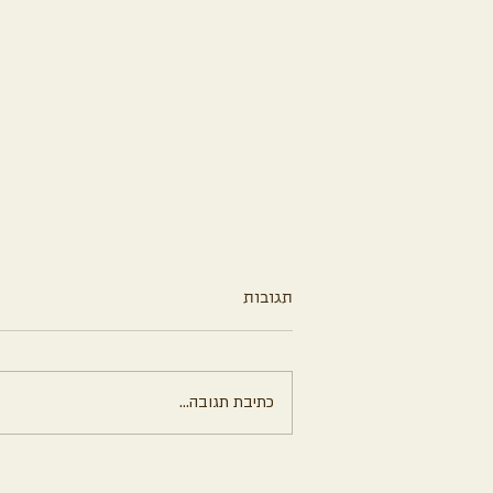
תגובות
כתיבת תגובה...
עוגת שוקולד עשירה ללא קמח
וללא סוכר