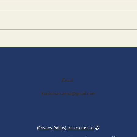
לחם כ
חטיף טוויקס קטוגני
Email
kuntsman.anna@gmail.com
🤫
(Privacy Policy) מדיניות פרטיות