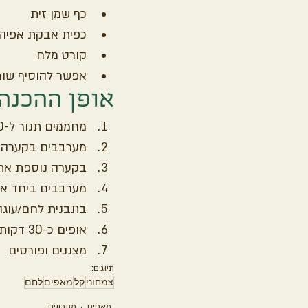
כף שמן זית
כפית אבקת אפיה
קורט מלח
אפשר להוסיף שומש
אופן ההכנה
מחממים תנור ל-180 מעלות
מערבבים בקערה 
בקערה נוספת את
מערבבים ביחד את
בתבנית לחם/עוגה
אופים כ-30 דקות, לשים לב שלא נשרף
מצננים ופורסים
תיוגים:
צמחוני
קל
מאפים
לחם
מאפים
מתכונים