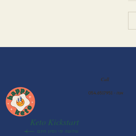
וסמת - פליאו
Call
054.6517951 - אנה
Keto Kickstart
שלושה ימי נסיון חינם