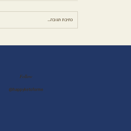
כתיבת תגובה...
עוגת שוקולד עשירה ללא קמח
וללא סוכר
Follow
@happyketoforme