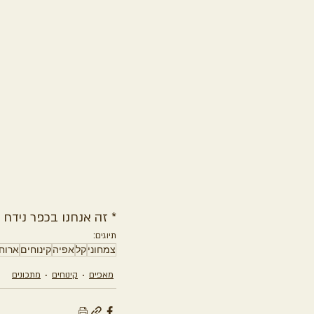
* זה אנחנו בכפר נידח 
תיוגים:
צמחוני
קל
אפיה
קינוחים
ארוח
מאפים
קינוחים
מתכונים