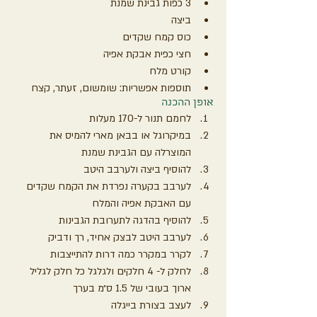
3 כפות גבינת שמנת
ביצה
כוס קמח שקדים
חצי כפית אבקת אפיה
קורט מלח
תוספות אפשריות: שומשום, זעתר, קצח
אופן ההכנה
לחמם תנור ל-170 מעלות
במיקרוגל או בבאן מארי להמיס את 
המוצרלה עם הגבינת שמנת
להוסיף ביצה ולערבב היטב
לערבב בקערה נפרדת את הקמח שקדים 
עם האבקת אפיה והמלח 
להוסיף בהדגה לתערובת הגבינות
לערבב היטב לבצק אחיד, רך ודביק
לקרר במקרר כמה דרות להתייצבות
לחלק ל- 4 חלקים ולגלגל כל חלק לגליל 
ארוך בעובי של 1.5 ס״מ בערך
לעצב בצורת בייגלה