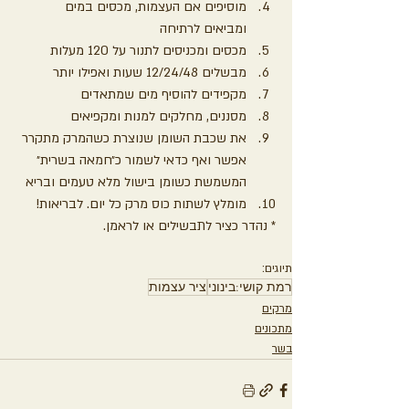
מוסיפים אם העצמות, מכסים במים 
ומביאים לרתיחה
מכסים ומכניסים לתנור על 120 מעלות
מבשלים 12/24/48 שעות ואפילו יותר
מקפידים להוסיף מים שמתאדים
מסננים, מחלקים למנות ומקפיאים
את שכבת השומן שנוצרת כשהמרק מתקרר 
אפשר ואף כדאי לשמור כ״חמאה בשרית״ 
המשמשת כשומן בישול מלא טעמים ובריא
מומלץ לשתות כוס מרק כל יום. לבריאות!
* נהדר כציר לתבשילים או לראמן.
תיוגים:
רמת קושי:בינוני
ציר עצמות
מרקים
מתכונים
בשר