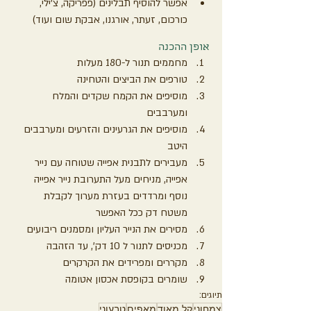
אפשר להוסיף תבלינים (פפריקה, צ׳ילי, 
כורכום, זעתר, אורגנו, אבקת שום ועוד)
אופן ההכנה
מחממים תנור ל-180 מעלות
טורפים את הביצים והטחינה
מוסיפים את הקמח שקדים והמלח 
ומערבבים
מוסיפים את הגרעינים והזרעים ומערבבים 
היטב
מעבירים לתבנית אפייה שטוחה עם נייר 
אפייה, מניחים מעל התערובת נייר אפייה 
נוסף ומרדדים בעזרת מערוך לקבלת 
משטח דק ככל האפשר
מסירים את הנייר העליון ומסמנים ריבועים
מכניסים לתנור ל 10 דק', עד הזהבה
מקררים ומפרידים את הקרקרים
שומרים בקופסת אכסון אטומה
תיוגים:
צמחוני
קל מאוד
מאפים
טבעוני