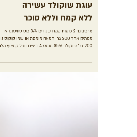
מתכונים
עוגת שוקולד עשירה
ללא קמח וללא סוכר
מרכיבים: 2 כוסות קמח שקדים 3/4 כוס סוויטנגו או
ממתיק אחר 200 גר׳ חמאה מומסת או שמן קוקוס נו
200 גר׳ שוקולד 85% מומס 4 ביצים ווניל קמצוץ מ
אופן ההכנה: ממיסים את השוקולד, מוסיפים אליו ווניל
והמלח. מערבבים את החמאה עם הממתיק. מוסיפים 
הקמח שקדים. מוסיפים את השוקולד המומס. מקציפי
את הביצים ומקפלים בעדינות לתוך התערובת אופים
כ-30 ד׳ בתנור שחומם מראש על 170 מעלות. בתאבון!